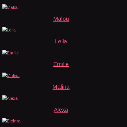
Malou
Leila
Emilie
Malina
Alexa