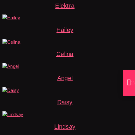
Elektra
Hailey
Celina
Angel

2
Daisy
Lindsay