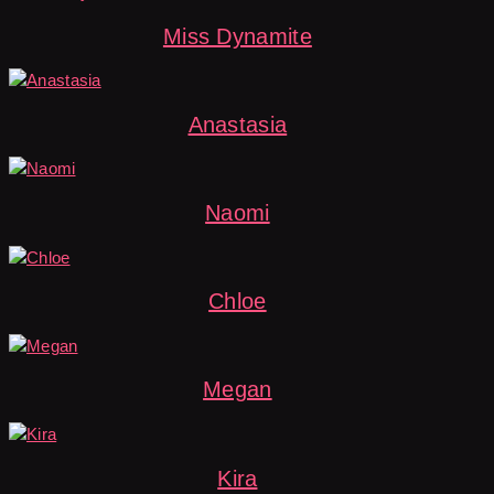
Miss Dynamite
Anastasia
Naomi
Chloe
Megan
Kira