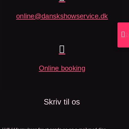
online@danskshowservice.dk

2

Online booking
Skriv til os