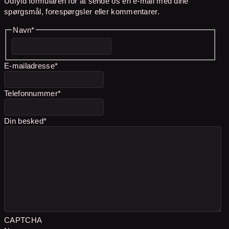
Udfyld formularen for at sende os en e-mail med dine
spørgsmål, forespørgsler eller kommentarer.
Navn
*
Fornavn
E-mailadresse
*
Telefonnummer
*
Din besked
*
CAPTCHA