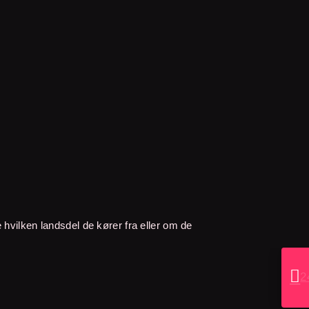
e hvilken landsdel de kører fra eller om de

2