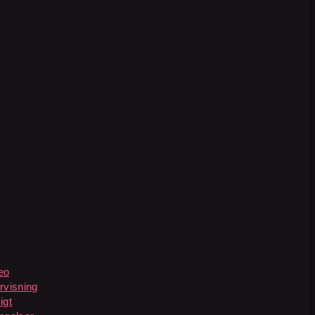
eo
rvisning
igt