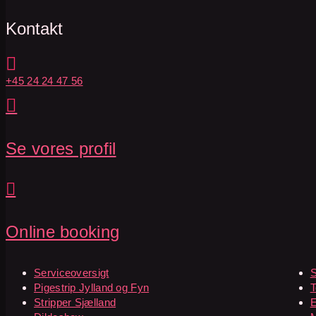
Kontakt

+45 24 24 47 56

Se vores profil

Online booking
Serviceoversigt
S
Pigestrip Jylland og Fyn
T
Stripper Sjælland
E