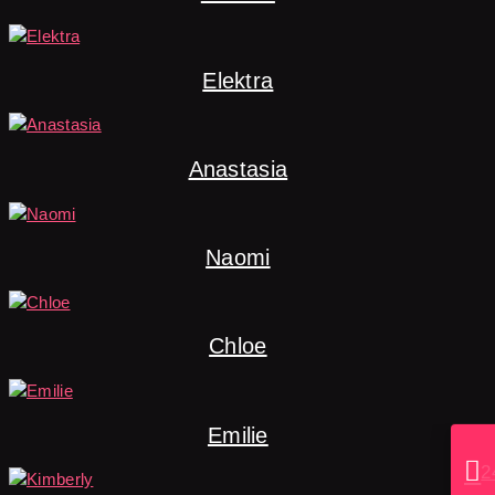
Elektra
Anastasia
Naomi
Chloe
Emilie

2