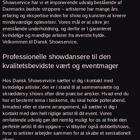
Showservice har vi et imponerende udvalg bestående af
Danmarks bedste strippere – artisterne har mange års
erfaring og ekspertise inden for show og kunsten at kreere
mindeværdige oplevelser. Vores mål er at sikre jer
enestående underholdning, og derfor er I garanteret
kvindelige og mandlige artister fra øverste hylde.
Velkommen til Dansk Showservice.
Professionelle showdansere til den
kvalitetsbevidste vært og eventmager
Hos Dansk Showservice sætter vi dig i kontakt med
kvindelige artister, der er i stand til at sammensætte og
skræddersy shows efter dine præcise ønsker. Hvad end du
har et bestemt tema i tankerne, du skal holde polterabend,
firmafest eller et større arrangement, så sætter vi dig i
kontakt med den helt rigtige artist til dit event. Vores
omfattende udvalg gør det nemlig muligt for os at finde den
perfekte artist til din opgave – vi tilbyder også dobbeltshows,
hvor to artister arbejder sammen for at skabe et sensationelt
show.