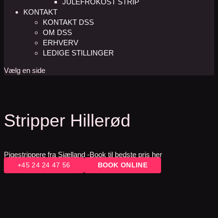
JULEFROKOST STRIP
KONTAKT
KONTAKT DSS
OM DSS
ERHVERV
LEDIGE STILLINGER
Vælg en side
Stripper Hillerød
Pigestrippere fra Sjælland -Book til bedste pris her
+45 24 24 47 56
BOOK ONLINE