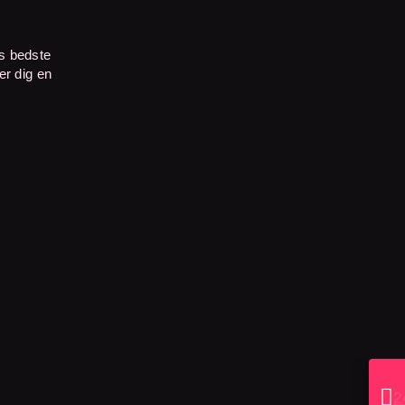
ks bedste
er dig en

2