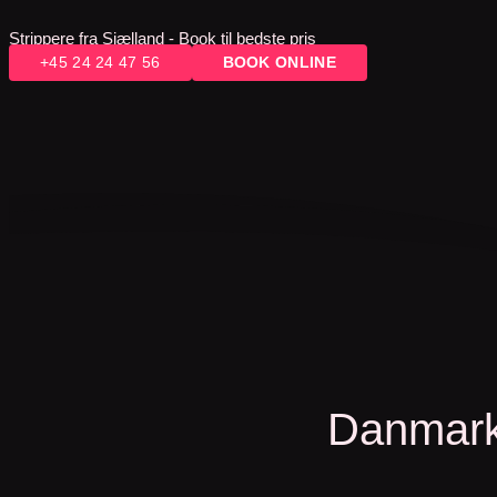
Strippere fra Sjælland - Book til bedste pris
+45 24 24 47 56
BOOK ONLINE
Danmarks