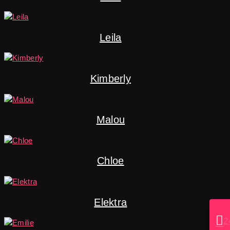
Leila
Kimberly
Malou
Chloe
Elektra

2