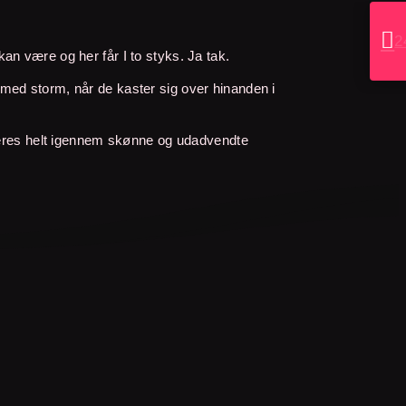

2
an være og her får I to styks. Ja tak.
 med storm, når de kaster sig over hinanden i
deres helt igennem skønne og udadvendte