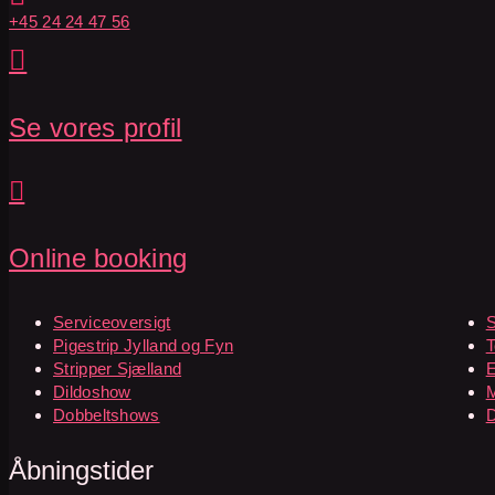
+45 24 24 47 56

Se vores profil

Online booking
Serviceoversigt
S
Pigestrip Jylland og Fyn
T
Stripper Sjælland
E
Dildoshow
M
Dobbeltshows
Åbningstider