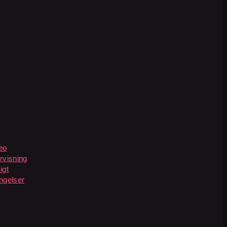
eo
rvisning
igt
ngelser