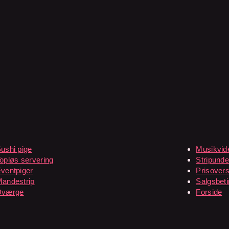
ushi pige
Musikvid
opløs servering
Stripunde
ventpiger
Prisovers
andestrip
Salgsbeti
Dværge
Forside