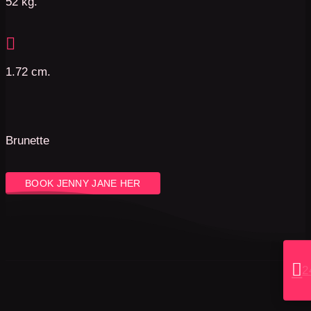
52 kg.

1.72 cm.
Brunette
BOOK JENNY JANE HER

2