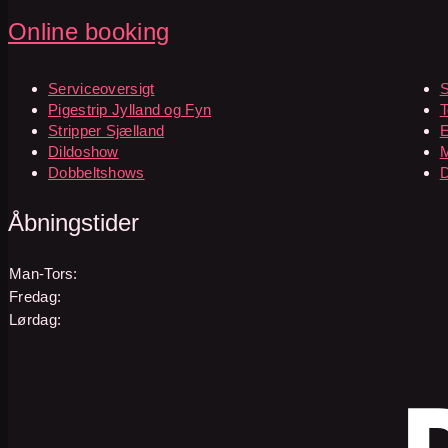
Online booking
Serviceoversigt
S
Pigestrip Jylland og Fyn
T
Stripper Sjælland
E
Dildoshow
M
Dobbeltshows
Åbningstider
Man-Tors:
Fredag:
Lørdag: