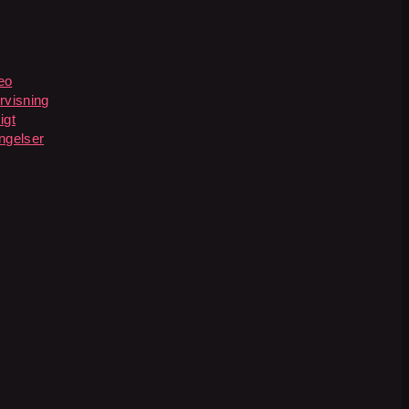
eo
rvisning
igt
ngelser