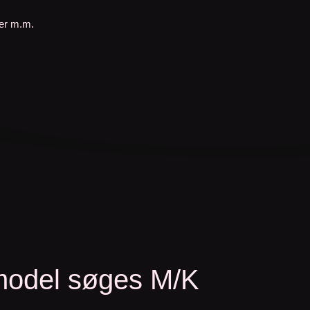
mer m.m.
model søges M/K