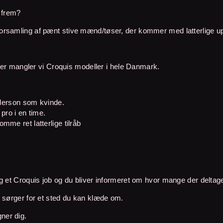
e frem?
 en forsamling af pænt stive mænd/tøser, der kommer med latterlige 
 her mangler vi Croquis modeller i hele Danmark.
derson som kvinde.
 pro i en time.
omme ret latterlige tilråb
 et Croquis job og du bliver informeret om hvor mange der deltager,
 sørger for et sted du kan klæde om.
gner dig.