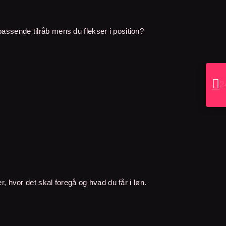
upassende tilråb mens du flekser i position?

2
 hvor det skal foregå og hvad du får i løn.