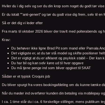
Hviler du i dig selv og ser du din krop som noget du godt tør vis
Er du totalt ””anti-genert” og tør du godt vise dig frem, selv til
Så er det dig vi leder efter
Fra marts til oktober 2026 bliver der travlt med polterabends og
Krav:
Du behøver ikke ligne Brad Pit som mand eller Pamala An
Det vigtigste er, at du tør stå model og skifte positioner helt
Det er vigtigt at du er afklaret og psykisk stabil – Der kan k
Du har bil og kan selv køre ud til hver opgave
Du må tjene penge ind som bliver opgivet til SKAT
Sådan er et typisk Croquis job
Du bliver spurgt fra vores bookingafdeling om du kunne tænke dig
Når du møder ind overfører kunden din betaling via mobilepay og
I ca. 1 time står du i ca. 6 forskellige stillinger, mens publikum te